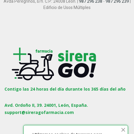
Avda Peregrinos, s/n. C.P.: 24008 León. |
987 296 238
-
987 296 239
|
Edificio de Usos Múltiples
Contigo las 24 horas del día durante los 365 días del año
Avd. Ordoño II, 39. 24001, León, España.
support@sireragofarmacia.com