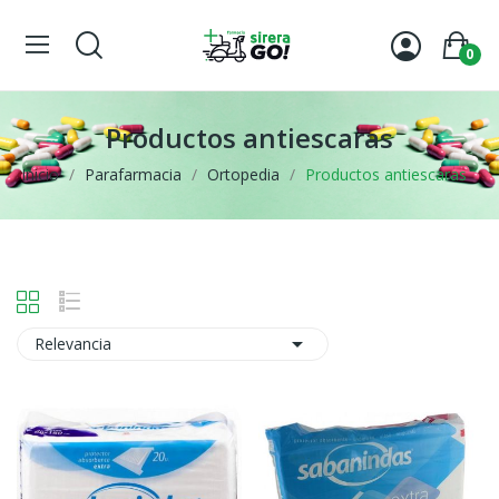
0
Productos antiescaras
Inicio
Parafarmacia
Ortopedia
Productos antiescaras

Relevancia