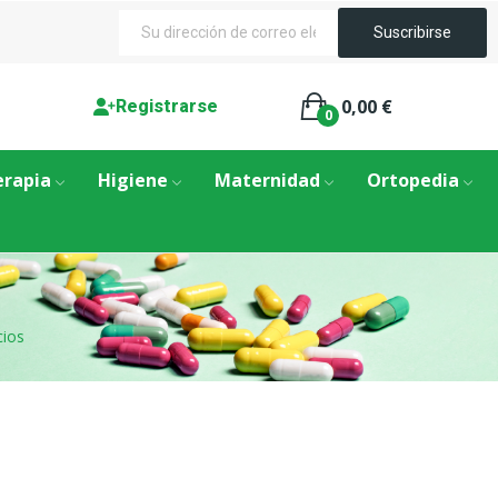
0,00 €
Registrarse
0
erapia
Higiene
Maternidad
Ortopedia
cios