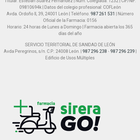
Titular: Esteban Suárez Fernández | Núm. Colegiada: 1232 | CIF/NIF:
09810694k | Datos del colegio profesional: COFLeón
Avda. Ordoño II, 39, 24001 León | Teléfono:
987 261 531
| Número
Oficial de la Farmacia: 0156
Horario: 24 horas de Lunes a Domingo | Farmacia abierta los 365
días del año
SERVICIO TERRITORIAL DE SANIDAD DE LEÓN
Avda Peregrinos, s/n. C.P.: 24008 León. |
987 296 238
-
987 296 239
|
Edificio de Usos Múltiples