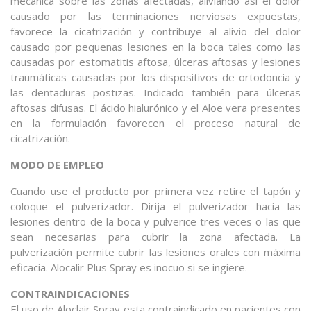
mecánica sobre las zonas afectadas, aliviando así el dolor
causado por las terminaciones nerviosas expuestas,
favorece la cicatrización y contribuye al alivio del dolor
causado por pequeñas lesiones en la boca tales como las
causadas por estomatitis aftosa, úlceras aftosas y lesiones
traumáticas causadas por los dispositivos de ortodoncia y
las dentaduras postizas. Indicado también para úlceras
aftosas difusas. El ácido hialurónico y el Aloe vera presentes
en la formulación favorecen el proceso natural de
cicatrización.
MODO DE EMPLEO
Cuando use el producto por primera vez retire el tapón y
coloque el pulverizador. Dirija el pulverizador hacia las
lesiones dentro de la boca y pulverice tres veces o las que
sean necesarias para cubrir la zona afectada. La
pulverización permite cubrir las lesiones orales con máxima
eficacia. Alocalir Plus Spray es inocuo si se ingiere.
CONTRAINDICACIONES
El uso de Aloclair Spray esta contraindicado en pacientes con