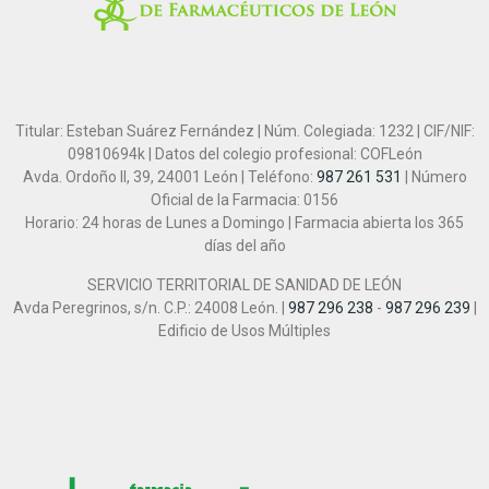
Titular: Esteban Suárez Fernández | Núm. Colegiada: 1232 | CIF/NIF:
09810694k | Datos del colegio profesional: COFLeón
Avda. Ordoño II, 39, 24001 León | Teléfono:
987 261 531
| Número
Oficial de la Farmacia: 0156
Horario: 24 horas de Lunes a Domingo | Farmacia abierta los 365
días del año
SERVICIO TERRITORIAL DE SANIDAD DE LEÓN
Avda Peregrinos, s/n. C.P.: 24008 León. |
987 296 238
-
987 296 239
|
Edificio de Usos Múltiples