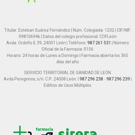
Titular: Esteban Suárez Fernández | Núm. Colegiada: 1232 | CIF/NIF:
09810694k | Datos del colegio profesional: COFLeón
Avda. Ordoño II, 39, 24001 León | Teléfono:
987 261 531
| Número
Oficial de la Farmacia: 0156
Horario: 24 horas de Lunes a Domingo | Farmacia abierta los 365
días del año
SERVICIO TERRITORIAL DE SANIDAD DE LEÓN
Avda Peregrinos, s/n. C.P.: 24008 León. |
987 296 238
-
987 296 239
|
Edificio de Usos Múltiples