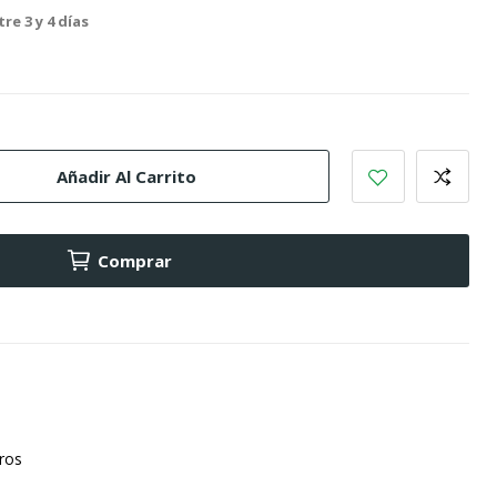
re 3 y 4 días
Añadir Al Carrito
Comprar
uros