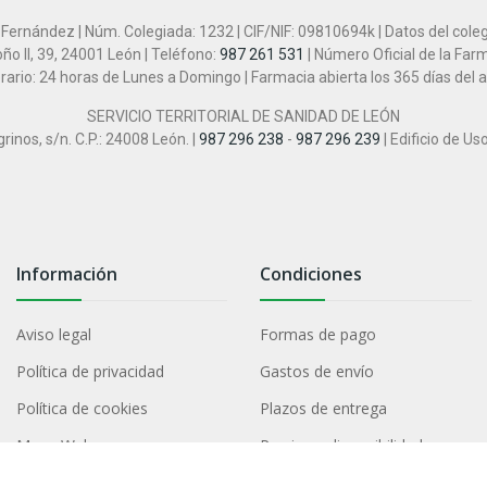
 Fernández | Núm. Colegiada: 1232 | CIF/NIF: 09810694k | Datos del cole
ño II, 39, 24001 León | Teléfono:
987 261 531
| Número Oficial de la Far
rario: 24 horas de Lunes a Domingo | Farmacia abierta los 365 días del 
SERVICIO TERRITORIAL DE SANIDAD DE LEÓN
inos, s/n. C.P.: 24008 León. |
987 296 238
-
987 296 239
| Edificio de Us
Información
Condiciones
Aviso legal
Formas de pago
Política de privacidad
Gastos de envío
Política de cookies
Plazos de entrega
Mapa Web
Precios y disponibilidad
Declaración de Accesibilidad
Garantías y devoluciones