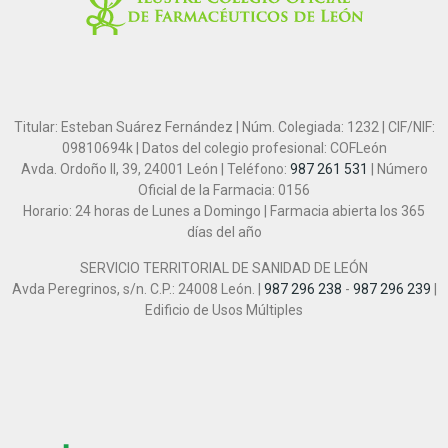
Titular: Esteban Suárez Fernández | Núm. Colegiada: 1232 | CIF/NIF:
09810694k | Datos del colegio profesional: COFLeón
Avda. Ordoño II, 39, 24001 León | Teléfono:
987 261 531
| Número
Oficial de la Farmacia: 0156
Horario: 24 horas de Lunes a Domingo | Farmacia abierta los 365
días del año
SERVICIO TERRITORIAL DE SANIDAD DE LEÓN
Avda Peregrinos, s/n. C.P.: 24008 León. |
987 296 238
-
987 296 239
|
Edificio de Usos Múltiples