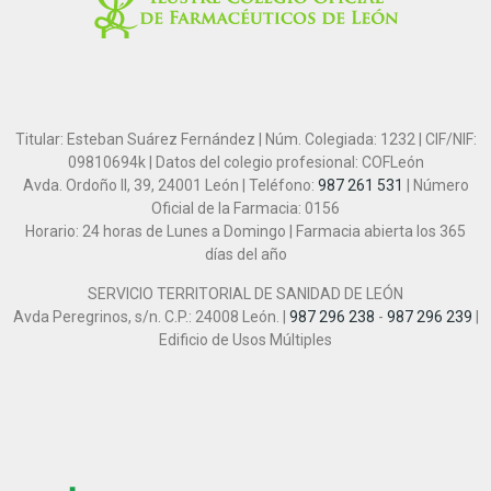
Titular: Esteban Suárez Fernández | Núm. Colegiada: 1232 | CIF/NIF:
09810694k | Datos del colegio profesional: COFLeón
Avda. Ordoño II, 39, 24001 León | Teléfono:
987 261 531
| Número
Oficial de la Farmacia: 0156
Horario: 24 horas de Lunes a Domingo | Farmacia abierta los 365
días del año
SERVICIO TERRITORIAL DE SANIDAD DE LEÓN
Avda Peregrinos, s/n. C.P.: 24008 León. |
987 296 238
-
987 296 239
|
Edificio de Usos Múltiples