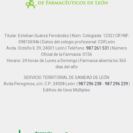
Titular: Esteban Suárez Fernández | Núm. Colegiada: 1232 | CIF/NIF:
09810694k | Datos del colegio profesional: COFLeón
Avda. Ordoño II, 39, 24001 León | Teléfono:
987 261 531
| Número
Oficial de la Farmacia: 0156
Horario: 24 horas de Lunes a Domingo | Farmacia abierta los 365
días del año
SERVICIO TERRITORIAL DE SANIDAD DE LEÓN
Avda Peregrinos, s/n. C.P.: 24008 León. |
987 296 238
-
987 296 239
|
Edificio de Usos Múltiples