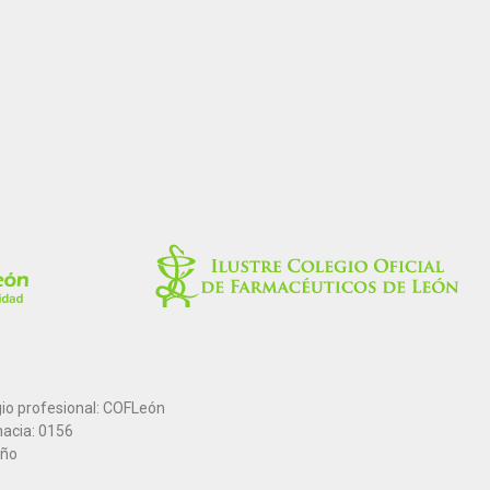
gio profesional: COFLeón
macia: 0156
año