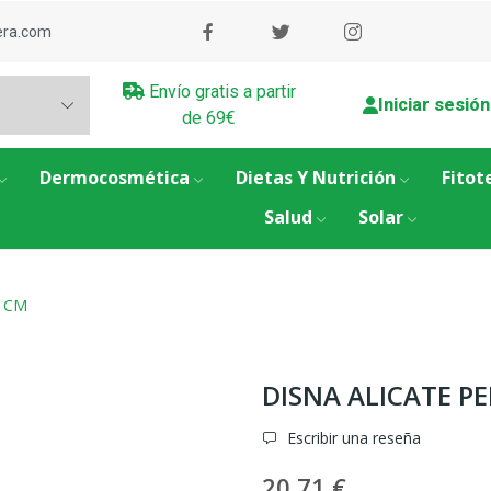
era.com
Envío gratis a partir
Iniciar sesión
de 69€
Dermocosmética
Dietas Y Nutrición
Fitot
Salud
Solar
4 CM
DISNA ALICATE P
Escribir una reseña
20,71 €