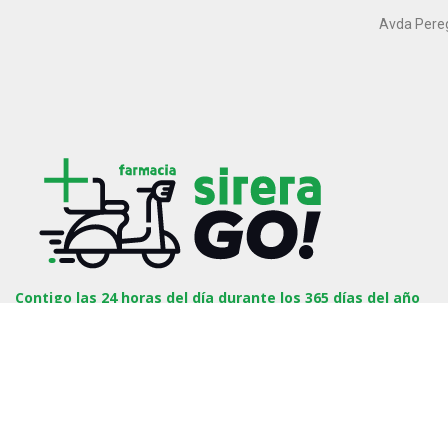
Avda Peregr
Contigo las 24 horas del día durante los 365 días del año
Avd. Ordoño II, 39. 24001, León, España.
support@sireragofarmacia.com