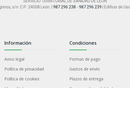
SERVICIO TERRITORIAL DE SANIDAD DE LEÓN
inos, s/n. C.P.: 24008 León. |
987 296 238
-
987 296 239
| Edificio de Us
Información
Condiciones
Aviso legal
Formas de pago
Política de privacidad
Gastos de envío
Política de cookies
Plazos de entrega
Mapa Web
Precios y disponibilidad
Declaración de Accesibilidad
Garantías y devoluciones