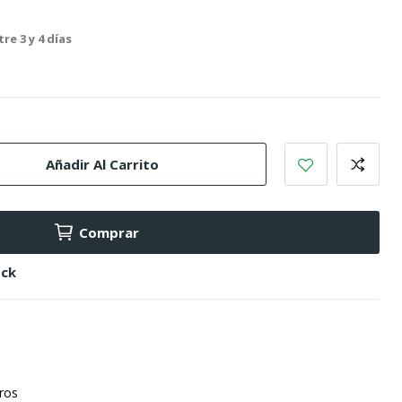
re 3 y 4 días
Añadir Al Carrito
Comprar
ock
uros