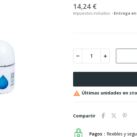
14,24 €
Impuestos incluidos
Entrega ent

Últimas unidades en st
Compartir
Pagos
flexibles y seg