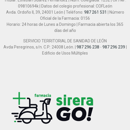
Titular: Esteban Suárez Fernández | Núm. Colegiada: 1232 | CIF/NIF:
09810694k | Datos del colegio profesional: COFLeón
Avda. Ordoño II, 39, 24001 León | Teléfono:
987 261 531
| Número
Oficial de la Farmacia: 0156
Horario: 24 horas de Lunes a Domingo | Farmacia abierta los 365
días del año
SERVICIO TERRITORIAL DE SANIDAD DE LEÓN
Avda Peregrinos, s/n. C.P.: 24008 León. |
987 296 238
-
987 296 239
|
Edificio de Usos Múltiples