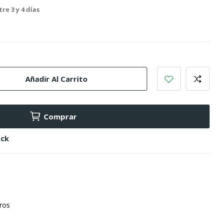
re 3 y 4 días
Añadir Al Carrito
Comprar
ock
uros