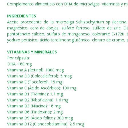
Complemento alimenticio con DHA de microalgas, vitaminas y min
INGREDIENTES
Aceite procedente de la microalga Schizochytrium sp (lecitina 
magnésico, cera de abejas, sulfato ferroso, sulfato de zinc, DL
pantotenato cálcico, sulfato de manganeso, colorante E-172ii, su
yoduro potásico, ácido teroilmonoglutámico, cloruro de cromo, s
VITAMINAS Y MINERALES
Por cápsula:
DHA: 160 mg
Vitamina A (Retinol): 1000 mcg
Vitamina D3 (Colecalciferol): 5 mcg
Vitamina E (Tocoferol): 15 mg
Vitamina C (Ácido Ascórbico): 100 mg
Vitamina B1 (Tiamina): 1,1 mg
Vitamina B2 (Riboflavina): 1,6 mg
Vitamina B3 (Niacina): 16 mg
Vitamina B6 (Piridoxina): 2 mg
Vitamina B9 (Ácido fólico): 300 mcg
Vitamina B12 (Cianocobalamina): 2,5 mcg