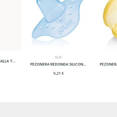
NUK
BRAGA DESECHABLE MALLA T-UNICA 4 U
PEZONERA REDONDA SILICONA T - M
9,21 €