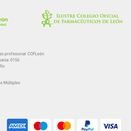
gio profesional: COFLeón
macia: 0156
año
os Múltiples