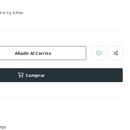
re 3 y 4 días
Añadir Al Carrito
Comprar
uros