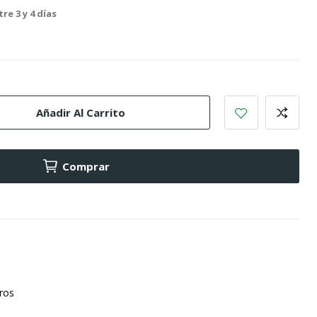
re 3 y 4 días
Añadir Al Carrito
Comprar
uros