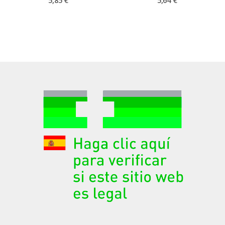
5,85 €
5,64 €