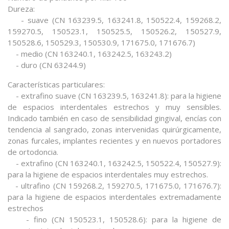
Dureza:
- suave (CN 163239.5, 163241.8, 150522.4, 159268.2,
159270.5, 150523.1, 150525.5, 150526.2, 150527.9,
150528.6, 150529.3, 150530.9, 171675.0, 171676.7)
- medio (CN 163240.1, 163242.5, 163243.2)
- duro (CN 63244.9)
Características particulares:
- extrafino suave (CN 163239.5, 163241.8): para la higiene
de espacios interdentales estrechos y muy sensibles.
Indicado también en caso de sensibilidad gingival, encías con
tendencia al sangrado, zonas intervenidas quirúrgicamente,
zonas furcales, implantes recientes y en nuevos portadores
de ortodoncia.
- extrafino (CN 163240.1, 163242.5, 150522.4, 150527.9):
para la higiene de espacios interdentales muy estrechos.
- ultrafino (CN 159268.2, 159270.5, 171675.0, 171676.7):
para la higiene de espacios interdentales extremadamente
estrechos
- fino (CN 150523.1, 150528.6): para la higiene de