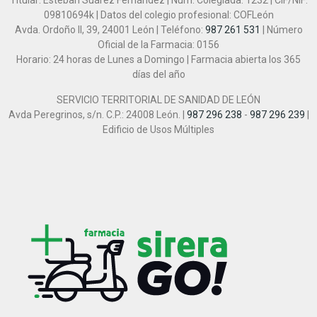
Titular: Esteban Suárez Fernández | Núm. Colegiada: 1232 | CIF/NIF:
09810694k | Datos del colegio profesional: COFLeón
Avda. Ordoño II, 39, 24001 León | Teléfono:
987 261 531
| Número
Oficial de la Farmacia: 0156
Horario: 24 horas de Lunes a Domingo | Farmacia abierta los 365
días del año
SERVICIO TERRITORIAL DE SANIDAD DE LEÓN
Avda Peregrinos, s/n. C.P.: 24008 León. |
987 296 238
-
987 296 239
|
Edificio de Usos Múltiples