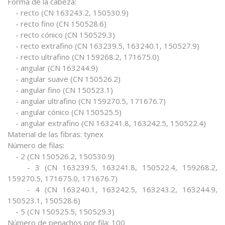
Forma de la cabeza:
- recto (CN 163243.2, 150530.9)
- recto fino (CN 150528.6)
- recto cónico (CN 150529.3)
- recto extrafino (CN 163239.5, 163240.1, 150527.9)
- recto ultrafino (CN 159268.2, 171675.0)
- angular (CN 163244.9)
- angular suave (CN 150526.2)
- angular fino (CN 150523.1)
- angular ultrafino (CN 159270.5, 171676.7)
- angular cónico (CN 150525.5)
- angular extrafino (CN 163241.8, 163242.5, 150522.4)
Material de las fibras: tynex
Número de filas:
- 2 (CN 150526.2, 150530.9)
- 3 (CN 163239.5, 163241.8, 150522.4, 159268.2,
159270.5, 171675.0, 171676.7)
- 4 (CN 163240.1, 163242.5, 163243.2, 163244.9,
150523.1, 150528.6)
- 5 (CN 150525.5, 150529.3)
Número de penachos por fila: 100