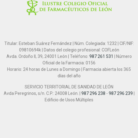
Titular: Esteban Suárez Fernández | Núm. Colegiada: 1232 | CIF/NIF:
09810694k | Datos del colegio profesional: COFLeón
Avda. Ordoño II, 39, 24001 León | Teléfono:
987 261 531
| Número
Oficial de la Farmacia: 0156
Horario: 24 horas de Lunes a Domingo | Farmacia abierta los 365
días del año
SERVICIO TERRITORIAL DE SANIDAD DE LEÓN
Avda Peregrinos, s/n. C.P.: 24008 León. |
987 296 238
-
987 296 239
|
Edificio de Usos Múltiples